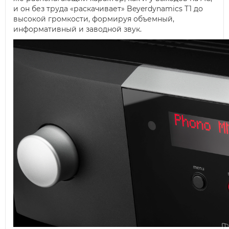
и он без труда «раскачивает» Beyerdynamics T1 до
высокой громкости, формируя объемный,
информативный и заводной звук.