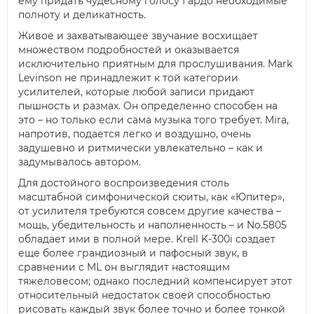
ему придать чудесному голосу Гардо необходимые
полноту и деликатность.
Живое и захватывающее звучание восхищает
множеством подробностей и оказывается
исключительно приятным для прослушивания. Mark
Levinson не принадлежит к той категории
усилителей, которые любой записи придают
пышность и размах. Он определенно способен на
это – но только если сама музыка того требует. Mira,
напротив, подается легко и воздушно, очень
задушевно и ритмически увлекательно – как и
задумывалось автором.
Для достойного воспроизведения столь
масштабной симфонической сюиты, как «Юпитер»,
от усилителя требуются совсем другие качества –
мощь, убедительность и наполненность – и No.5805
обладает ими в полной мере. Krell K-300i создает
еще более грандиозный и пафосный звук, в
сравнении с ML он выглядит настоящим
тяжеловесом; однако последний компенсирует этот
относительный недостаток своей способностью
рисовать каждый звук более точно и более тонкой