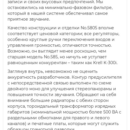
записи и своих вкусовых предпочтений. Мы
остановились на минимально-фазовом фильтре,
который в нашей системе обеспечивал самое
приятное звучание.
Качество конструкции и отделки No.5805 вполне
соответствует ценовой категории; все регуляторы,
особенно круглые ручки переключения входов и
управления громкостью, отличаются точностью.
Возможно, он выглядит менее роскошно, чем
старшая модель No.585, но ничуть не уступает
равноценным конкурентам – таким как Krell K-300i.
Заглянув внутрь, невозможно не оценить
аккуратность разработчиков. Контур предусилителя
с непосредственной связью выполнен по схеме
двойного моно для улучшения стереопанорамы и
повышения точности звучания. Обращают на себя
внимание большие радиаторы с обеих сторон
корпуса, тороидальный трансформатор изрядных
габаритов (номинальной мощностью более 500 ВА с
раздельными обмотками для правого и левого
каналов) и печатные платы, которые могут служить
образцом грамотной разводки.