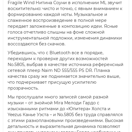
Fragile Wind Нитина Соуни в исполнении ML звучит
восхитительно: чисто и точно, с явным вниманием к
формированию каждой ноты. Музыкальное и
слаженное воспроизведение в полной мере
передает заложенные в композицию идеи. Ясные
голоса отчетливо слышны на фоне сложной
инструментальной подложки, изменения динамики
воссоздаются без скачков.
Убедившись, что с Bluetooth все в порядке,
переходим к проверке других возможностей
No.5805, выбрав в качестве источника референсный
сетевой плеер Naim ND 555/555 PS DR. Планка
качества сразу же поднимается значительно выше,
что подчеркивает присущую усилителю
прозрачность.
Мы прослушали много записей самой разной
музыки – от знойной Mira Мелоди Гардо с
изысканными ритмами до «Юпитера» Холста и
Yeezus Канье Уэста – и No.5805 без труда справлялся
с этими разноплановыми произведениями. Высокая
детальность и выразительная динамика позволяют