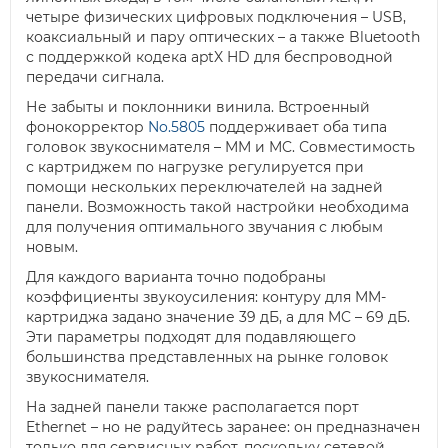
четыре физических цифровых подключения – USB,
коаксиальный и пару оптических – а также Bluetooth
с поддержкой кодека aptX HD для беспроводной
передачи сигнала.
Не забыты и поклонники винила. Встроенный
фонокорректор
No.5805
поддерживает оба типа
головок звукоснимателя – MM и MC. Совместимость
с картриджем по нагрузке регулируется при
помощи нескольких переключателей на задней
панели. Возможность такой настройки необходима
для получения оптимального звучания с любым
новым.
Для каждого варианта точно подобраны
коэффициенты звукоусиления: контуру для MM-
картриджа задано значение 39 дБ, а для MC – 69 дБ.
Эти параметры подходят для подавляющего
большинства представленных на рынке головок
звукоснимателя.
На задней панели также располагается порт
Ethernet – но не радуйтесь заранее: он предназначен
только для сервисных работ, поскольку сетевой