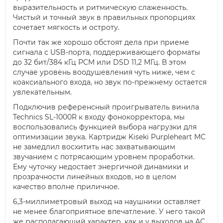
выразительность и ритмическую слаженность.
Чистый и точный звук в правильных пропорциях
сочетает мягкость и остроту.
Почти так же хорошо обстоят дела при приеме
сигнала с USB-порта, поддерживающего форматы
до 32 бит/384 кГц PCM или DSD 11,2 МГц. В этом
случае уровень воодушевления чуть ниже, чем с
коаксиального входа, но звук по-прежнему остается
увлекательным.
Подключив референсный проигрыватель винила
Technics SL-1000R к входу фонокорректора, мы
воспользовались функцией выбора нагрузки для
оптимизации звука. Картридж Kiseki Purpleheart MC
не замедлил восхитить нас захватывающим
звучанием с потрясающим уровнем проработки.
Ему чуточку недостает энергичной динамики и
прозрачности линейных входов, но в целом
качество вполне приличное.
6,3-миллиметровый выход на наушники оставляет
не менее благоприятное впечатление. У него такой
же располагающий характер, как и у выходов на АС,