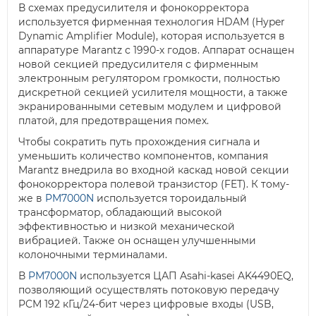
В схемах предусилителя и фонокорректора
используется фирменная технология HDAM (Hyper
Dynamic Amplifier Module), которая используется в
аппаратуре Marantz с 1990-х годов. Аппарат оснащен
новой секцией предусилителя с фирменным
электронным регулятором громкости, полностью
дискретной секцией усилителя мощности, а также
экранированными сетевым модулем и цифровой
платой, для предотвращения помех.
Чтобы сократить путь прохождения сигнала и
уменьшить количество компонентов, компания
Marantz внедрила во входной каскад новой секции
фонокорректора полевой транзистор (FET). К тому-
же в
PM7000N
используется тороидальный
трансформатор, обладающий высокой
эффективностью и низкой механической
вибрацией. Также он оснащен улучшенными
колоночными терминалами.
В
PM7000N
используется ЦАП Asahi-kasei AK4490EQ,
позволяющий осуществлять потоковую передачу
PCM 192 кГц/24-бит через цифровые входы (USB,