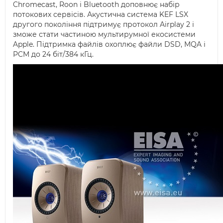
Chromecast, Roon і Bluetooth доповнює набір
потокових сервісів. Акустична система KEF LSX
другого покоління підтримує протокол Airplay 2 і
зможе стати частиною мультирумної екосистеми
Apple. Підтримка файлів охоплює файли DSD, MQA і
PCM до 24 біт/384 кГц.