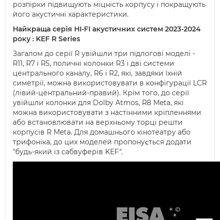
розпірки підвищують міцність корпусу і покращують
його акустичні характеристики.
Найкраща серія HI-FI акустичних систем 2023-2024
року : KEF R Series
Загалом до серії R увійшли три підлогові моделі -
R11, R7 і R5, поличні колонки R3 і дві системи
центрального каналу, R6 і R2, які, завдяки їхній
симетрії, можна використовувати в конфігурації LCR
(лівий-центральний-правий). Крім того, до серії
увійшли колонки для Dolby Atmos, R8 Meta, які
можна використовувати з настінними кріпленнями
або встановлювати на верхньому торці решти
корпусів R Meta. Для домашнього кінотеатру або
трифоніка, до цих моделей пропонується додати
"будь-який із сабвуферів KEF".