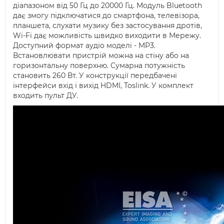
діапазоном від 50 Гц до 20000 Гц. Модуль Bluetooth
дає змогу підключатися до смартфона, телевізора,
планшета, слухати музику без застосування дротів,
Wi-Fi дає можливість швидко виходити в Мережу.
Доступний формат аудіо моделі - MP3.
Встановлювати пристрій можна на стіну або на
горизонтальну поверхню. Сумарна потужність
становить 260 Вт. У конструкції передбачені
інтерфейси вхід і вихід HDMI, Toslink. У комплект
входить пульт ДУ.