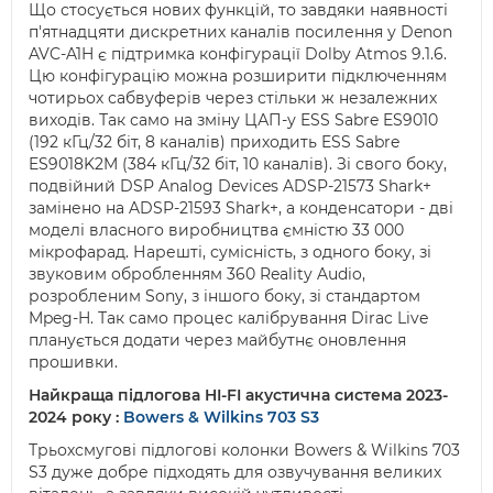
Що стосується нових функцій, то завдяки наявності
п'ятнадцяти дискретних каналів посилення у Denon
AVC-A1H є підтримка конфігурації Dolby Atmos 9.1.6.
Цю конфігурацію можна розширити підключенням
чотирьох сабвуферів через стільки ж незалежних
виходів. Так само на зміну ЦАП-у ESS Sabre ES9010
(192 кГц/32 біт, 8 каналів) приходить ESS Sabre
ES9018K2M (384 кГц/32 біт, 10 каналів). Зі свого боку,
подвійний DSP Analog Devices ADSP-21573 Shark+
замінено на ADSP-21593 Shark+, а конденсатори - дві
моделі власного виробництва ємністю 33 000
мікрофарад. Нарешті, сумісність, з одного боку, зі
звуковим обробленням 360 Reality Audio,
розробленим Sony, з іншого боку, зі стандартом
Mpeg-H. Так само процес калібрування Dirac Live
планується додати через майбутнє оновлення
прошивки.
Найкраща підлогова HI-FI акустична система 2023-
2024 року :
Bowers & Wilkins 703 S3
Трьохсмугові підлогові колонки Bowers & Wilkins 703
S3 дуже добре підходять для озвучування великих