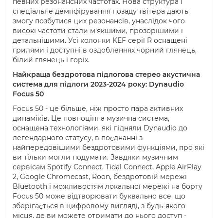
певних резонансних частотах. Нова структура і
спеціальне демпфірування позаду твітера дають
змогу позбутися цих резонансів, унаслідок чого
високі частоти стали м'якшими, прозорішими і
детальнішими. Усі колонки KEF серії R оснащені
грилями і доступні в оздобленнях чорний глянець,
білий глянець і горіх.
Найкраща бездротова підлогова стерео акустична
система для підлоги 2023-2024 року: Dynaudio
Focus 50
Focus 50 - це більше, ніж просто пара активних
динаміків. Це повноцінна музична система,
оснащена технологіями, які підняли Dynaudio до
легендарного статусу, в поєднанні з
найпередовішими бездротовими функціями, про які
ви тільки могли подумати. Завдяки музичним
сервісам Spotify Connect, Tidal Connect, Apple AirPlay
2, Google Chromecast, Roon, бездротовій мережі
Bluetooth і можливостям локальної мережі на борту
Focus 50 може відтворювати буквально все, що
зберігається в цифровому вигляді, з будь-якого
місця, де ви можете отримати до нього доступ -