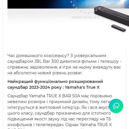
Час домашнього кіносеансу? З універсальним
саундбаром JBL Bar 300 дивитися фільми і телешоу -
справжнє задоволення, а ігри на ньому виведуть вас
на абсолютно новий рівень розваг.
Найкращий функціонально розширюваний
саундбар 2023-2024 року : Yamaha's True X
Саундбар Yamaha TRUE X BAR 50A має порівняно
невеликі розміри і приємний дизайн, тому легко
інтегрується в житловий інтер'єр. Як і вся акустика
цього класу, саундбар призначено для істотного
підвищення якості звуку під час перегляду на ТБ
кінофільмів і телепередач. Однак Yamaha TRUE X