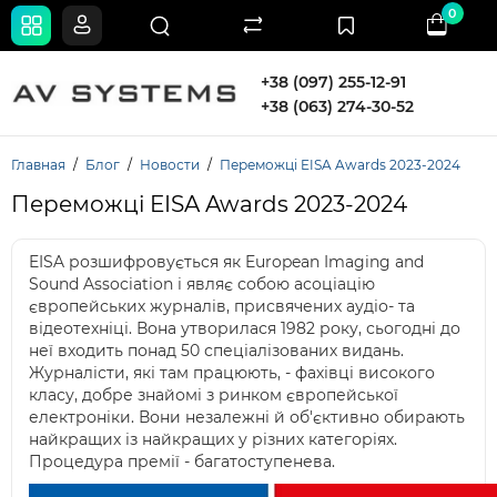
0
+38 (097) 255-12-91
+38 (063) 274-30-52
Главная
Блог
Новости
Переможці EISA Awards 2023-2024
Переможці EISA Awards 2023-2024
EISA розшифровується як European Imaging and
Sound Association і являє собою асоціацію
європейських журналів, присвячених аудіо- та
відеотехніці. Вона утворилася 1982 року, сьогодні до
неї входить понад 50 спеціалізованих видань.
Журналісти, які там працюють, - фахівці високого
класу, добре знайомі з ринком європейської
електроніки. Вони незалежні й об'єктивно обирають
найкращих із найкращих у різних категоріях.
Процедура премії - багатоступенева.