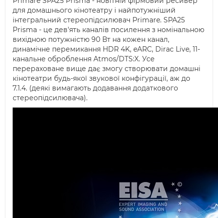
Primare SPA25 Prisma - новітній фірмовий ресивер
для домашнього кінотеатру і найпотужніший
інтегральний стереопідсилювач Primare. SPA25
Prisma - це дев'ять каналів посилення з номінальною
вихідною потужністю 90 Вт на кожен канал,
динамічне перемикання HDR 4K, eARC, Dirac Live, 11-
канальне оброблення Atmos/DTS:X. Усе
перераховане вище дає змогу створювати домашні
кінотеатри будь-якої звукової конфігурації, аж до
7.1.4. (деякі вимагають додавання додаткового
стереопідсилювача).