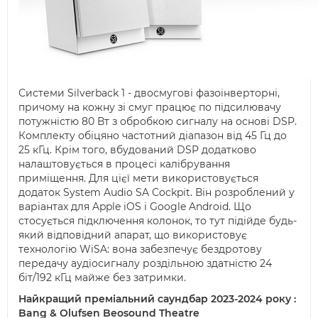
Системи Silverback 1 - двосмугові фазоінверторні,
причому на кожну зі смуг працює по підсилювачу
потужністю 80 Вт з обробкою сигналу на основі DSP.
Комплекту обіцяно частотний діапазон від 45 Гц до
25 кГц. Крім того, вбудований DSP додатково
налаштовується в процесі калібрування
приміщення. Для цієї мети використовується
додаток System Audio SA Cockpit. Він розроблений у
варіантах для Apple iOS і Google Android. Що
стосується підключення колонок, то тут підійде будь-
який відповідний апарат, що використовує
технологію WiSA: вона забезпечує бездротову
передачу аудіосигналу роздільною здатністю 24
біт/192 кГц майже без затримки.
Найкращий преміальний саундбар 2023-2024 року :
Bang & Olufsen Beosound Theatre