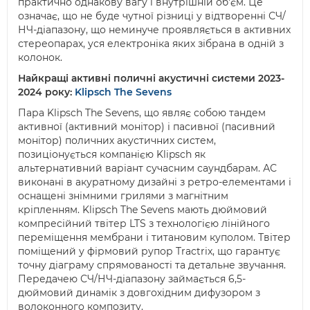
практично однакову вагу і внутрішній об'єм. Це
означає, що не буде чутної різниці у відтворенні СЧ/
НЧ-діапазону, що неминуче проявляється в активних
стереопарах, уся електроніка яких зібрана в одній з
колонок.
Найкращі активні поличні акустичні системи 2023-
2024 року:
Klipsch The Sevens
Пара Klipsch The Sevens, що являє собою тандем
активної (активний монітор) і пасивної (пасивний
монітор) поличних акустичних систем,
позиціонується компанією Klipsch як
альтернативний варіант сучасним саундбарам. АС
виконані в акуратному дизайні з ретро-елементами і
оснащені знімними грилями з магнітним
кріпленням. Klipsch The Sevens мають дюймовий
компресійний твітер LTS з технологією лінійного
переміщення мембрани і титановим куполом. Твітер
поміщений у фірмовий рупор Tractrix, що гарантує
точну діаграму спрямованості та детальне звучання.
Передачею СЧ/НЧ-діапазону займається 6,5-
дюймовий динамік з довгохідним дифузором з
волоконного композиту.