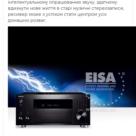
інтелектуальному опрацюванню звуку, здатному
вдихнути нове життя в старі музичні стереозаписи,
ресивер може з успіхом стати центром усіх
домашніх розваг.