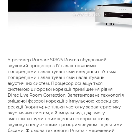
У ресивер Primare SPA25 Prisma вбудований
звуковий процесор з 17 налаштованими
попередніми налаштуваннями введення і п'ятьма
попередніми налаштуваннями налаштувань
акустичних систем. Процесор оснащується
системою цифрової корекції приміщення рівня
Dirac Live Room Correction. Запатентована технологія
змішаної фазової корекції з імпульсною корекцією
реакції (коригує не тільки частотну характеристику
акустичних систем, а й імпульсну), дає змогу
зменшити шуми приміщення і створити точну
звукову сцену з чітким прозорим звуком і щільними
басами. Фірмова технологія Prisma - мережевий