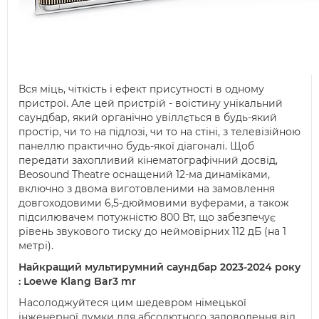
Вся міць, чіткість і ефект присутності в одному
пристрої. Але цей пристрій - воістину унікальний
саундбар, який органічно увіллється в будь-який
простір, чи то на підлозі, чи то на стіні, з телевізійною
панеллю практично будь-якої діагоналі. Щоб
передати захопливий кінематографічний досвід,
Beosound Theatre оснащений 12-ма динаміками,
включно з двома виготовленими на замовлення
довгоходовими 6,5-дюймовими вуферами, а також
підсилювачем потужністю 800 Вт, що забезпечує
рівень звукового тиску до неймовірних 112 дБ (на 1
метрі).
Найкращий мультирумний саундбар 2023-2024 року
: Loewe Klang Bar3 mr
Насолоджуйтеся цим шедевром німецької
інженерної думки для абсолютного задоволення від