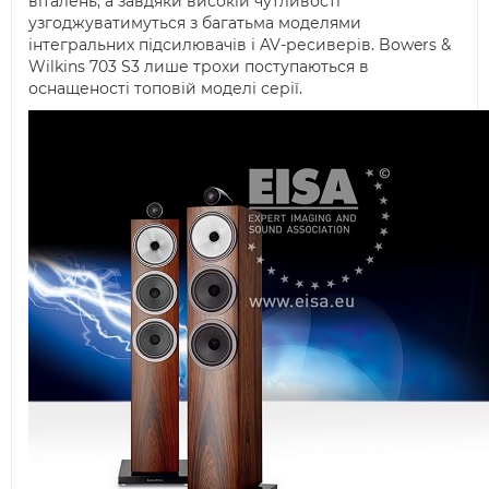
віталень, а завдяки високій чутливості
узгоджуватимуться з багатьма моделями
інтегральних підсилювачів і AV-ресиверів. Bowers &
Wilkins 703 S3 лише трохи поступаються в
оснащеності топовій моделі серії.