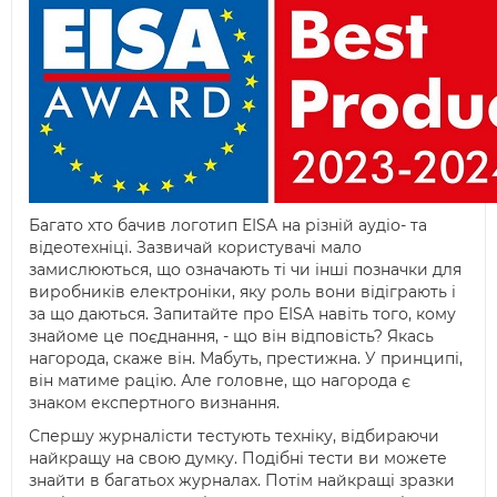
Багато хто бачив логотип EISA на різній аудіо- та
відеотехніці. Зазвичай користувачі мало
замислюються, що означають ті чи інші позначки для
виробників електроніки, яку роль вони відіграють і
за що даються. Запитайте про EISA навіть того, кому
знайоме це поєднання, - що він відповість? Якась
нагорода, скаже він. Мабуть, престижна. У принципі,
він матиме рацію. Але головне, що нагорода є
знаком експертного визнання.
Спершу журналісти тестують техніку, відбираючи
найкращу на свою думку. Подібні тести ви можете
знайти в багатьох журналах. Потім найкращі зразки