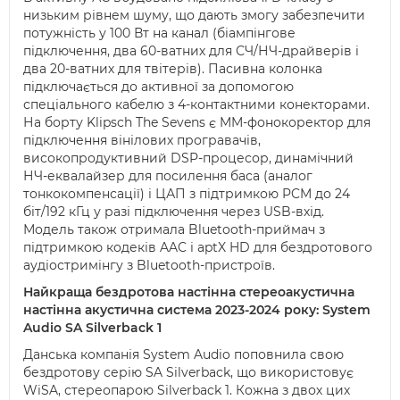
низьким рівнем шуму, що дають змогу забезпечити
потужність у 100 Вт на канал (біампінгове
підключення, два 60-ватних для СЧ/НЧ-драйверів і
два 20-ватних для твітерів). Пасивна колонка
підключається до активної за допомогою
спеціального кабелю з 4-контактними конекторами.
На борту Klipsch The Sevens є MM-фонокоректор для
підключення вінілових програвачів,
високопродуктивний DSP-процесор, динамічний
НЧ-еквалайзер для посилення баса (аналог
тонкокомпенсації) і ЦАП з підтримкою PCM до 24
біт/192 кГц у разі підключення через USB-вхід.
Модель також отримала Bluetooth-приймач з
підтримкою кодеків AAC і aptX HD для бездротового
аудіостримінгу з Bluetooth-пристроїв.
Найкраща бездротова настінна стереоакустична
настінна акустична система 2023-2024 року: System
Audio SA Silverback 1
Данська компанія System Audio поповнила свою
бездротову серію SA Silverback, що використовує
WiSA, стереопарою Silverback 1. Кожна з двох цих