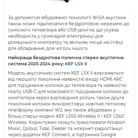
За допомогою вбудованої технології WiSA акустика
також може підключатися бездротовою мережею до
сумісного телевізора або USB-донгла, що усуває
необхідність у громіздкій електроніці для
домашнього кінотеатру та звільняє місце на стійці
для обладнання, для чогось іншого.
Найкраща бездротова полична стерео акустична
система 2023-2024 року:
KEF LSX II
Модель акустичних систем KEF LSX II вирізняється
від першого покоління наявністю входу HDMI ARC
для під'єднання колонок до телевізора та наявністю
порту USB-C для можливості під'єднання колонок до
комп'ютера через відповідний роз'єм, також друге
покоління колонок використовує новітню потокову
платформу компанії W2, яку також вбудовано у
більш старші моделі KEF LS50 Wireless II і KEF LS60
Wireless. Користувачі можуть транслювати Amazon
Music, Qobuz, Tidal, Deezer та інтернет-радіостанції
через додаток KEF Connect, а підтримка Google