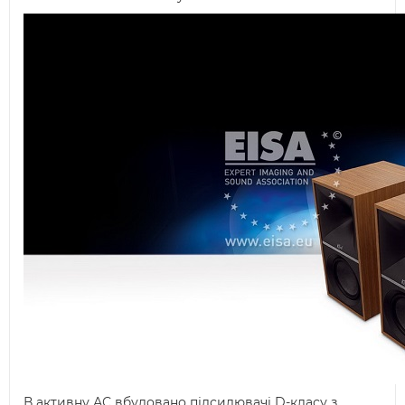
В активну АС вбудовано підсилювачі D-класу з