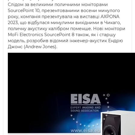
Слідом за великими поличними моніторами
SourcePoint 10, презентованими восени минулого
року, компанія презентувала на виставці AXPONA
2023, що відбулася минулими вихідними в Чикаго,
поличну акустику калібром поменше. Нові монітори
MoFi Electronics SourcePoint 8 також, як і старшу
модель, розробив відомий інженер-акустик Ендрю
Джонс (Andrew Jones).