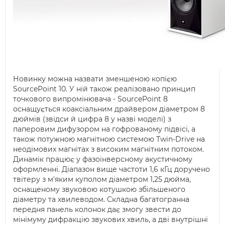
Новинку можна назвати зменшеною копією
SourcePoint 10. У ній також реалізовано принцип
точкового випромінювача - SourcePoint 8
оснащується коаксіальним драйвером діаметром 8
дюймів (звідси й цифра 8 у назві моделі) з
паперовим дифузором на гофрованому підвісі, а
також потужною магнітною системою Twin-Drive на
неодімових магнітах з високим магнітним потоком.
Динамік працює у фазоінверсному акустичному
оформленні. Діапазон вище частоти 1,6 кГц доручено
твітеру з м'яким куполом діаметром 1,25 дюйма,
оснащеному звуковою котушкою збільшеного
діаметру та хвилеводом. Складна багатогранна
передня панель колонок дає змогу звести до
мінімуму дифракцію звукових хвиль, а дві внутрішні