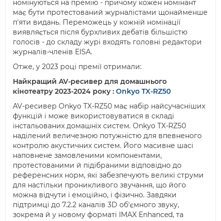
номінуються на премію - причому кожен номінант
має бути протестований журналістами щонайменше
п'яти видань. Переможець у кожній номінації
виявляється після бурхливих дебатів більшістю
голосів - до складу журі входять головні редактори
журналів-членів EISA.
Отже, у 2023 році премії отримали:
Найкращий AV-ресивер для домашнього
кінотеатру 2023-2024 року :
Onkyo TX-RZ50
AV-ресивер Onkyo TX-RZ50 має набір найсучасніших
функцій і може використовуватися в складі
інстальованих домашніх систем. Onkyo TX-RZ50
наділений величезною потужністю для впевненого
контролю акустичних систем. Його масивне шасі
наповнене замовленими компонентами,
протестованими й підібраними відповідно до
референсних норм, які забезпечують великі струми
для настільки проникливого звучання, що його
можна відчути і емоційно, і фізично. Завдяки
підтримці до 7.2.2 каналів 3D об'ємного звуку,
зокрема й у новому форматі IMAX Enhanced, та