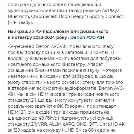
програвач для потокового передавання, з
мультирум-можливостями та підтримкою AirPlay2,
Bluetooth, Chromecast, Roon Ready* і Spotify Connect
(HiFi ready).
Найкращий AV-підсилювач для домашнього
кінотеатру 2023-2024 року :
Denon AVC-A1H
AV-ресивер Denon AVC-A1H преміального класу
посідає топову позицію в каталозі цієї компанії і
володіє унікальними можливостями для побудови
новітнього домашнього кінотеатру. Апарат
оснащений 15-каналами посилення звуку і чотирма
незалежними виходами для сабвуферів, що дає
змогу створити на його основі систему для точного
відтворення всіх новітніх аудіоформатів. Denon AVC-
A1H має вісім HDMI-входів і три виходи новітнього
стандарту 2.1, що дає змогу комутувати сигнал із
роздільною здатністю 8K. Говорячи про стандарт
HDMI 2.1, сім входів і три виходи працюють на
швидкості до 40 Гбіт/с і підтримують усі функції
стандарту 2.1: VRR, ALLM, eARC, QMS, QFT, Ultra HD 4K
за 120 кадрів на секунду і UHD 8K за 60 кадрів на