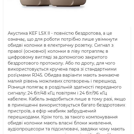
Акустика KEF LSX II - повністю бездротова, а це
означає, що для роботи потрібно лише увімкнути
обидві колонки в електричну розетку. Сигнал з
правої (основної) колонки в ліву потрапляє в
цифровому вигляді за допомогою закритого
бездротового протоколу. Або по дроту, для чого
використовується кручена пара зі стандартними
роз'ємами RJ45. Обидва варіанти мають зникаюче
малий рівень можливих спотворень і перешкод.
Різниця полягає в роздільній здатності переданого
сигналу: 24 біт/48 кГц повітрям і 24 біт/96 кГц
кабелем. Кабель знадобиться лише в тому разі, якщо
в приміщенні використовується багато бездротових
пристроїв, а ефір неабияк забруднений
перешкодами. Крім того, за такого компонування
обидві колонки мають власні блоки живлення,
аудіопроцесори та підсилювачі, завдяки чому мають