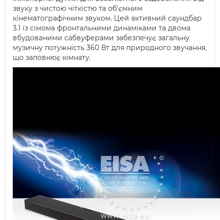
звуку з чистою чіткістю та об'ємним
кінематографічним звуком. Цей активний саундбар
3.1 із сімома фронтальними динаміками та двома
вбудованими сабвуферами забезпечує загальну
музичну потужність 360 Вт для природного звучання,
що заповнює кімнату.