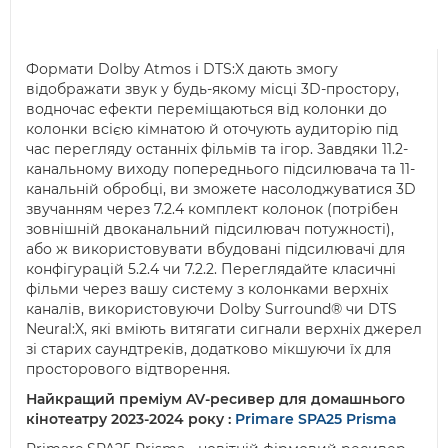
Формати Dolby Atmos і DTS:X дають змогу
відображати звук у будь-якому місці 3D-простору,
водночас ефекти переміщаються від колонки до
колонки всією кімнатою й оточують аудиторію під
час перегляду останніх фільмів та ігор. Завдяки 11.2-
канальному виходу попереднього підсилювача та 11-
канальній обробці, ви зможете насолоджуватися 3D
звучанням через 7.2.4 комплект колонок (потрібен
зовнішній двоканальний підсилювач потужності),
або ж використовувати вбудовані підсилювачі для
конфігурацій 5.2.4 чи 7.2.2. Переглядайте класичні
фільми через вашу систему з колонками верхніх
каналів, використовуючи Dolby Surround® чи DTS
Neural:X, які вміють витягати сигнали верхніх джерел
зі старих саундтреків, додатково мікшуючи їх для
просторового відтворення.
Найкращий преміум AV-ресивер для домашнього
кінотеатру 2023-2024 року :
Primare SPA25 Prisma