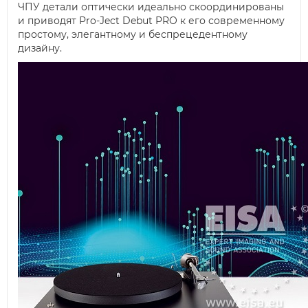
ЧПУ детали оптически идеально скоординированы
и приводят Pro-Ject Debut PRO к его современному
простому, элегантному и беспрецедентному
дизайну.