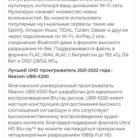
мультирум, используя вашу домашнюю Wi-Fi сеть.
Мультирум означает множество новых
возможностей. Вы можете использовать
популярные муз-ыкальные сервисы, такие как
Spotify, Amazon Music, TIDAL, TuneIn, Deezer и другие
через подключение по Wi-Fi, AirPlay 2 или
соединение Bluetooth даже в формате высокого
разрешения Hi-Res. Поддерживаются файлы в
формате FLAC, WAV, ALAC с битрейтом до 192 кГц /24
бит и DSD 2,8/5,6 МГц.
Лучший UHD проигрыватель 2021-2022 года :
Reavon UBR-X200
Флагманский универсальный проигрыватель
Reavon UBR-X200 был разработан для идеального
воспроизведения Blu-ray дисков. UBR-X200 имеет
жесткую конструкцию для достижения высокого
соотношения сигнал/шум и это сопутствует
высококачественному воспроизведению аудио-
видео контента. Благодаря поддержке формата Ultra
HD Blu-ray™ вы можете наслаждаться прекрасным
четырехкратным разрешением 1080p Full HD.