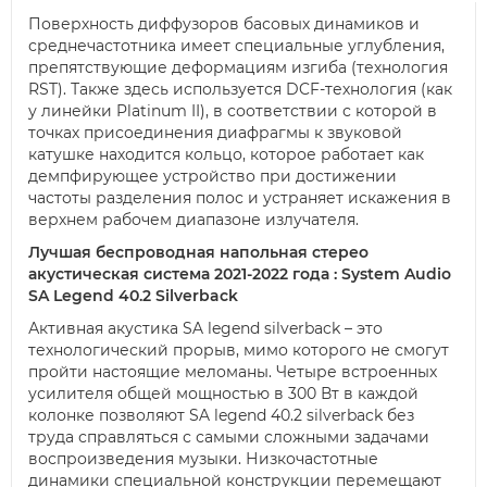
Поверхность диффузоров басовых динамиков и
среднечастотника имеет специальные углубления,
препятствующие деформациям изгиба (технология
RST). Также здесь используется DCF-технология (как
у линейки Platinum II), в соответствии с которой в
точках присоединения диафрагмы к звуковой
катушке находится кольцо, которое работает как
демпфирующее устройство при достижении
частоты разделения полос и устраняет искажения в
верхнем рабочем диапазоне излучателя.
Лучшая беспроводная напольная стерео
акустическая система 2021-2022 года : System Audio
SA Legend 40.2 Silverback
Активная акустика SA legend silverback – это
технологический прорыв, мимо которого не смогут
пройти настоящие меломаны. Четыре встроенных
усилителя общей мощностью в 300 Вт в каждой
колонке позволяют SA legend 40.2 silverback без
труда справляться с самыми сложными задачами
воспроизведения музыки. Низкочастотные
динамики специальной конструкции перемещают