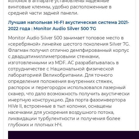
колонок в аппарате установлены надежные
винтовые клеммы, удобно расположенные в
средней части задней панели.
Лучшая напольная HI-FI акустическая система 2021-
2022 года : Monitor Audio Silver 500 7G
Monitor Audio Silver 500 занимает топовое место в
«серебряной» линейке шестого поколения Silver 7G.
Флагман получил отлично демпфированный корпус
с двадцатимиллиметровыми стенками,
изготовленными из MDF. АС разрабатывалась в
сотрудничестве с Национальной физической
лабораторией Великобритании. Для точного
определения положения внутренних стяжек,
распорок и перегородок использовался лазерный
сканер, что дало возможность получить акустически
инертную конструкцию. Два порта фазоинвертора
HiVe II, встроенные в тыл колонки, оснащены
насечками для ускорения воздушного потока,
ликвидации турбулентности и получения более
глубоких и плотных НЧ.