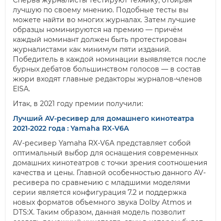
Сперва журналисты тестируют технику, отбирая
лучшую по своему мнению. Подобные тесты вы
можете найти во многих журналах. Затем лучшие
образцы номинируются на премию — причём
каждый номинант должен быть протестирован
журналистами как минимум пяти изданий.
Победитель в каждой номинации выявляется после
бурных дебатов большинством голосов — в состав
жюри входят главные редакторы журналов-членов
EISA.
Итак, в 2021 году премии получили:
Лучший AV-ресивер для домашнего кинотеатра
2021-2022 года : Yamaha RX-V6A
AV-ресивер Yamaha RX-V6A представляет собой
оптимальный выбор для оснащения современных
домашних кинотеатров с точки зрения соотношения
качества и цены. Главной особенностью данного AV-
ресивера по сравнению с младшими моделями
серии является конфигурация 7.2 и поддержка
новых форматов объемного звука Dolby Atmos и
DTS:Х. Таким образом, данная модель позволит