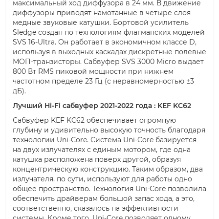
максимальный ход диффузора в 24 мм. В движение
диффузоры приводят намотанные в четыре слоя
медные звуковые катушки. Бортовой усилитель
Sledge создан по технологиям флагманских моделей
SVS 16-Ultra. Он работает в экономичном классе D,
используя в выходных каскадах дискретные полевые
МОП-транзисторы. Сабвуфер SVS 3000 Micro выдает
800 Вт RMS пиковой мощности при нижнем
частотном пределе 23 Гц (с неравномерностью ±3
дБ).
Лучший Hi-Fi сабвуфер 2021-2022 года : KEF KC62
Сабвуфер KEF KC62 обеспечивает огромную
глубину и удивительно высокую точность благодаря
технологии Uni-Core. Система Uni-Core базируется
на двух излучателях с единым мотором, где одна
катушка расположена поверх другой, образуя
концентрическую конструкцию. Таким образом, два
излучателя, по сути, используют для работы одно
общее пространство. Технология Uni-Core позволила
обеспечить драйверам большой запас хода, а это,
соответственно, сказалось на эффективности
системы. Кроме того, Uni-Core позволяет одному