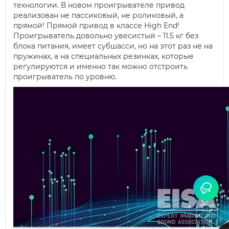
технологии. В новом проигрывателе привод
реализован не пассиковый, не роликовый, а
прямой! Прямой привод в классе High End!
Проигрыватель довольно увесистый – 11.5 кг без
блока питания, имеет субшасси, но на этот раз не на
пружинах, а на специальных резинках, которые
регулируются и именно так можно отстроить
проигрыватель по уровню.