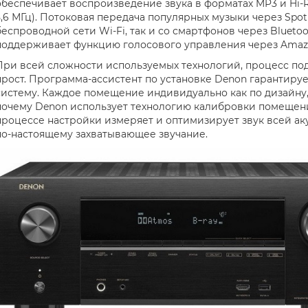
обеспечивает воспроизведение звука в форматах MP3 и Hi-Re
5,6 МГц). Потоковая передача популярных музыки через Spotify
беспроводной сети Wi-Fi, так и со смартфонов через Bluetooth
поддерживает функцию голосового управления через Amazon A
При всей сложности используемых технологий, процесс по
прост. Программа-ассистент по установке Denon гарантируе
систему. Каждое помещение индивидуально как по дизайну, 
почему Denon использует технологию калибровки помещени
процессе настройки измеряет и оптимизирует звук всей ак
по-настоящему захватывающее звучание.