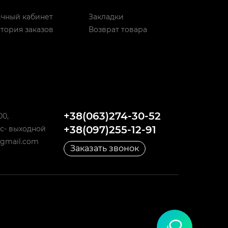
чный кабинет
Закладки
тория заказов
Возврат товара
+38(063)274-30-52
00,
+38(097)255-12-91
 Вс- выходной
@gmail.com
Заказать звонок