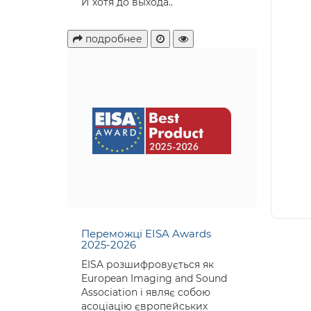
И хотя до выхода..
подробнее
Переможці EISA Awards
2025-2026
EISA розшифровується як
European Imaging and Sound
Association і являє собою
асоціацію європейських