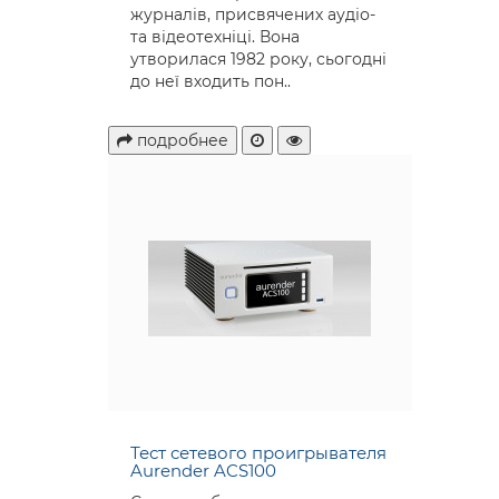
журналів, присвячених аудіо-
та відеотехніці. Вона
утворилася 1982 року, сьогодні
до неї входить пон..
подробнее
Тест сетевого проигрывателя
Aurender ACS100