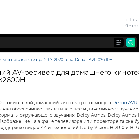
Пн-Пт с 
Сб с 11:
омашнего кинотеатра 2019-2020 года: Denon AVR X2600H
ий AV-ресивер для домашнего кинотеа
X2600H
Обновите свой домашний кинотеатр с помощью
Denon AVR
канал обеспечивает захватывающее и динамичное звучани
форматы окружающего звучания: Dolby Atmos, Dolby Atmos Hei
Изображение на экране телевизора или проекторе также б
поддержке видео 4K и технологий Dolby Vision, HDR10 и HLG