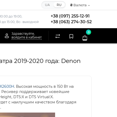
UA
RU
₴
Валюта
+38 (097) 255-12-91
10:00 до 19:00,
+38 (063) 274-30-52
00 до 15:00, Вс- выходной
0
Здравствуйте,
войдите в кабинет
тра 2019-2020 года: Denon
-X2600H
. Высокая мощность в 150 Вт на
е. Ресивер поддерживает новейшие
ght, DTS:X и DTS Virtual:X.
удет с наилучшим качеством благодаря
.