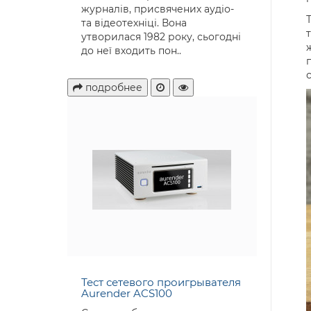
журналів, присвячених аудіо-
та відеотехніці. Вона
утворилася 1982 року, сьогодні
до неї входить пон..
подробнее
Тест сетевого проигрывателя
Aurender ACS100