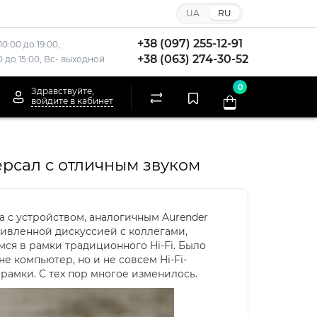
UA
RU
+38 (097) 255-12-91
10:00 до 19:00,
+38 (063) 274-30-52
00 до 15:00, Вс- выходной
0
Здравствуйте,
войдите в кабинет
ерсал с отличным звуком
а с устройством, аналогичным Aurender
живленной дискуссией с коллегами,
ся в рамки традиционного Hi-Fi. Было
не компьютер, но и не совсем Hi-Fi-
рамки. С тех пор многое изменилось.