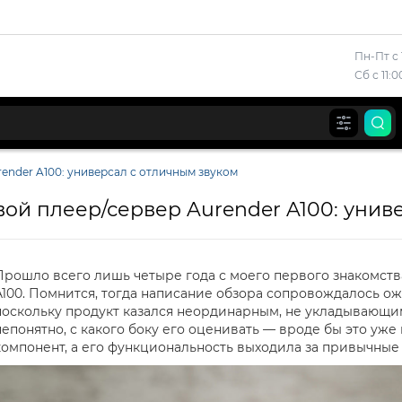
Пн-Пт с 
Сб с 11:
render A100: универсал с отличным звуком
вой плеер/сервер Aurender A100: унив
Прошло всего лишь четыре года с моего первого знакомств
A100. Помнится, тогда написание обзора сопровождалось о
поскольку продукт казался неординарным, не укладывающим
непонятно, с какого боку его оценивать — вроде бы это уже 
компонент, а его функциональность выходила за привычные 