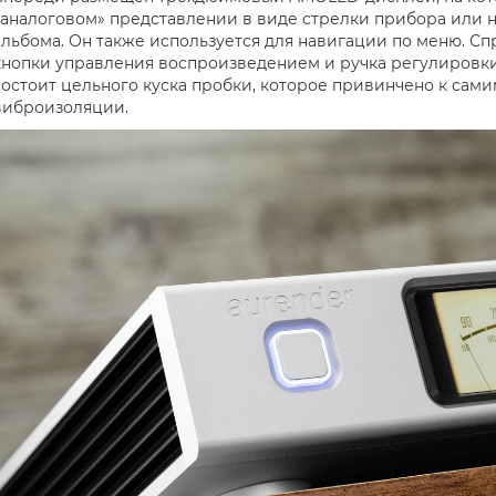
«аналоговом» представлении в виде стрелки прибора или
альбома. Он также используется для навигации по меню. Сп
кнопки управления воспроизведением и ручка регулировки
состоит цельного куска пробки, которое привинчено к сам
виброизоляции.