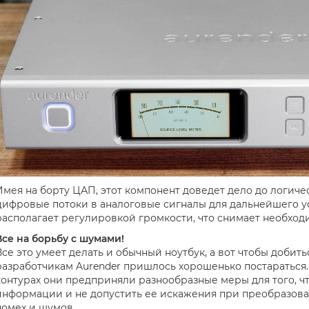
Имея на борту ЦАП, этот компонент доведет дело до логиче
цифровые потоки в аналоговые сигналы для дальнейшего ус
располагает регулировкой громкости, что снимает необход
Все на борьбу с шумами!
Все это умеет делать и обычный ноутбук, а вот чтобы добить
разработчикам Aurender пришлось хорошенько постараться. 
контурах они предприняли разнообразные меры для того, чт
информации и не допустить ее искажения при преобразован
помех и шумов.