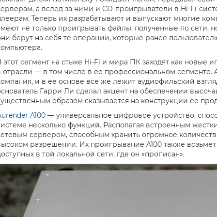
серверам, а вслед за ними и CD-проигрыватели в Hi-Fi-сис
плеерам. Теперь их разрабатывают и выпускают многие ком
умеют не только проигрывать файлы, полученные по сети, но
они берут на себя те операции, которые ранее пользовате
компьютера.
В этот сегмент на стыке Hi-Fi и мира ПК заходят как новые 
в отрасли — в том числе в ее профессиональном сегменте.
компания, и в ее основе все же лежит аудиофильский взгляд
основатель Гарри Ли сделал акцент на обеспечении высочай
существенным образом сказывается на конструкции ее прод
Aurender A100
— универсальное цифровое устройство, спосо
системе несколько функций. Располагая встроенным жестки
сетевым сервером, способным хранить огромное количеств
высоком разрешении. Их проигрывание A100 также возьмет на
доступных в той локальной сети, где он «прописан».