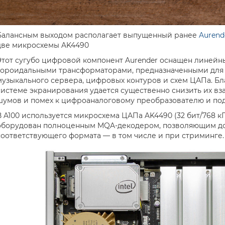
Балансным выходом располагает выпущенный ранее
Aurend
две микросхемы AK4490
Этот сугубо цифровой компонент Aurender оснащен линейн
тороидальными трансформаторами, предназначенными для
музыкального сервера, цифровых контуров и схем ЦАПа. Б
системе экранирования удается существенно снизить их вз
шумов и помех к цифроаналоговому преобразователю и по
В A100 используется микросхема ЦАПа AK4490 (32 бит/768 кГ
оборудован полноценным MQA-декодером, позволяющим до 
соответствующего формата — в том числе и при стриминге.