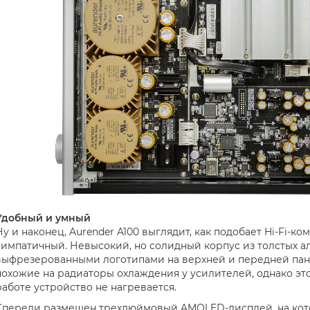
Удобный и умный
Ну и наконец, Aurender A100 выглядит, как подобает Hi-Fi-к
симпатичный. Невысокий, но солидный корпус из толстых 
выфрезерованными логотипами на верхней и передней панел
похожие на радиаторы охлаждения у усилителей, однако это 
работе устройство не нагревается.
Спереди размещен трехдюймовый AMOLED-дисплей, на кото