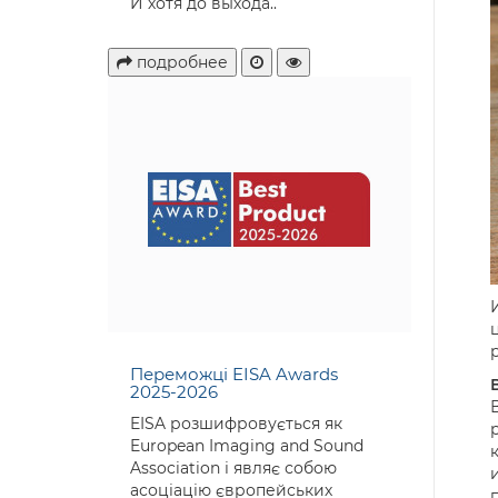
И хотя до выхода..
подробнее
Переможці EISA Awards
2025-2026
EISA розшифровується як
European Imaging and Sound
Association і являє собою
асоціацію європейських