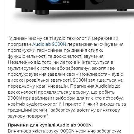
"У динамічному світі аудіо технологій мережевий
програвач
Audiolab 9000N
перевизначає очікування,
пропонуючи гармонійне поєднання стилю,
функціональності та досконалості звучання.
Незалежно від того, чи легко він інтегрується в
мультирумні системи або забезпечує захопливе
прослуховування завдяки своїм можливостям аудіо
високої роздільної здатності, 9000N залишається на
передньому краї інновацій. Прагнення Audiolab до
досконалості проявляється у всьому, що робить
9000N привабливим вибором для тих, хто потребує
новітніх аудіотехнологій і пристрій, який виходить за
традиційні рамки і забезпечує воістину виняткову
звукову подорож".
Причини для купівлі Audiolab 9000N:
Виняткова якість звуку: 9000N незмінно забезпечує