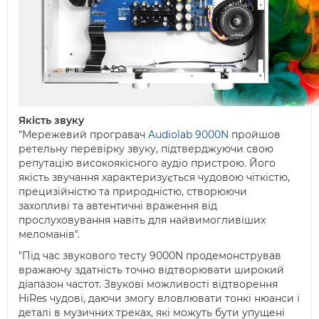
Якість звуку
"Мережевий програвач
Audiolab 9000N
пройшов
ретельну перевірку звуку, підтверджуючи свою
репутацію високоякісного аудіо пристрою. Його
якість звучання характеризується чудовою чіткістю,
прецизійністю та природністю, створюючи
захопливі та автентичні враження від
прослуховування навіть для найвимогливіших
меломанів".
"Під час звукового тесту 9000N продемонстрував
вражаючу здатність точно відтворювати широкий
діапазон частот. Звукові можливості відтворення
HiRes чудові, даючи змогу вловлювати тонкі нюанси і
деталі в музичних треках, які можуть бути упущені