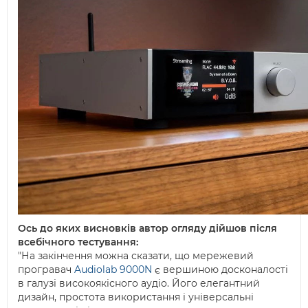
Ось до яких висновків автор огляду дійшов після
всебічного тестування:
"На закінчення можна сказати, що мережевий
програвач
Audiolab 9000N
є вершиною досконалості
в галузі високоякісного аудіо. Його елегантний
дизайн, простота використання і універсальні