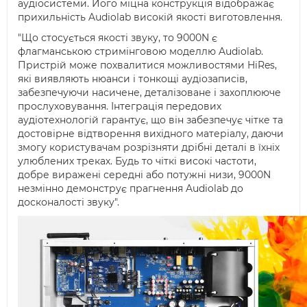
аудіосистеми. Його міцна конструкція відображає
прихильність Audiolab високій якості виготовлення.
"Що стосується якості звуку, то 9000N є
флагманською стримінговою моделлю Audiolab.
Пристрій може похвалитися можливостями HiRes,
які виявляють нюанси і тонкощі аудіозаписів,
забезпечуючи насичене, деталізоване і захоплююче
прослуховування. Інтеграція передових
аудіотехнологій гарантує, що він забезпечує чітке та
достовірне відтворення вихідного матеріалу, даючи
змогу користувачам розрізняти дрібні деталі в їхніх
улюблених треках. Будь то чіткі високі частоти,
добре виражені середні або потужні низи, 9000N
незмінно демонструє прагнення Audiolab до
досконалості звуку".