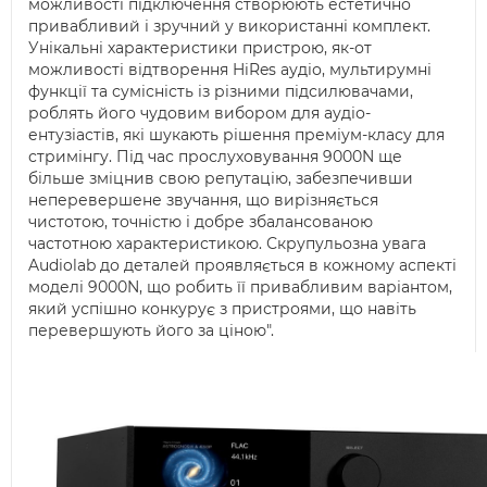
можливості підключення створюють естетично
привабливий і зручний у використанні комплект.
Унікальні характеристики пристрою, як-от
можливості відтворення HiRes аудіо, мультирумні
функції та сумісність із різними підсилювачами,
роблять його чудовим вибором для аудіо-
ентузіастів, які шукають рішення преміум-класу для
стримінгу. Під час прослуховування 9000N ще
більше зміцнив свою репутацію, забезпечивши
неперевершене звучання, що вирізняється
чистотою, точністю і добре збалансованою
частотною характеристикою. Скрупульозна увага
Audiolab до деталей проявляється в кожному аспекті
моделі 9000N, що робить її привабливим варіантом,
який успішно конкурує з пристроями, що навіть
перевершують його за ціною".