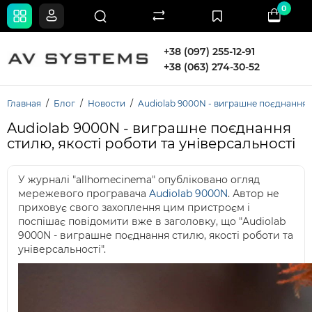
0
+38 (097) 255-12-91
+38 (063) 274-30-52
Главная
Блог
Новости
Audiolab 9000N - виграшне поєднання с
Audiolab 9000N - виграшне поєднання
стилю, якості роботи та універсальності
У журналі "allhomecinema" опубліковано огляд
мережевого програвача
Audiolab 9000N
. Автор не
приховує свого захоплення цим пристроєм і
поспішає повідомити вже в заголовку, що "Audiolab
9000N - виграшне поєднання стилю, якості роботи та
універсальності".