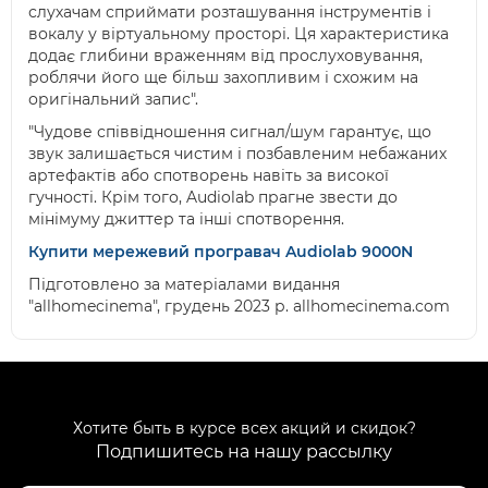
слухачам сприймати розташування інструментів і
вокалу у віртуальному просторі. Ця характеристика
додає глибини враженням від прослуховування,
роблячи його ще більш захопливим і схожим на
оригінальний запис".
"Чудове співвідношення сигнал/шум гарантує, що
звук залишається чистим і позбавленим небажаних
артефактів або спотворень навіть за високої
гучності. Крім того, Audiolab прагне звести до
мінімуму джиттер та інші спотворення.
Купити мережевий програвач Audiolab 9000N
Підготовлено за матеріалами видання
"allhomecinema", грудень 2023 р. allhomecinema.com
Хотите быть в курсе всех акций и скидок?
Подпишитесь на нашу рассылку