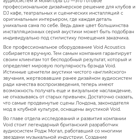
аудиосистем и мониторы DJ —это готовое
профессиональное дизайнерское решение для клубов и
DJ кафе, театральных и сценических инсталляций с
оригинальным интерьером, где каждая деталь
уникальна сама по себе. Ведь даже цвет большинства
инсталляционных серий акустики может быть подобран
индивидуально под стилистику помещения заказчика.
Все профессиональное оборудование Void Acoustics
собирается вручную. Тем самым компания гарантирует
своим клиентам тот бесподобный результат, который и
определяет мировую популярность брэнда Void.
Истинные ценители акустики чистого «английского»
звучания, жертвовавшие ранее дизайном аудиосистем
ради качества воспроизведения, теперь имеют
возможность получать еще и визуальное наслаждение,
не отказываясь от старых привычек. Достаточно сказать,
что самые продвинутые сцены Лондона, законодателя
мод в клубной культуре, оснащены акустикой Void.
Во главе отдела исследований и развития компании
Void стоит легендарный британский разработчик
аудиосистем Родж Могал, работавший со многими
звездами музыкальной индустрии. Создание