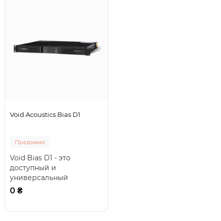
Void Acoustics Bias D1
Предзаказ
Void Bias D1 - это
доступный и
универсальный
усилитель.
0 ₴
Светодиодный дисплей
обеспечивает обратную
с..