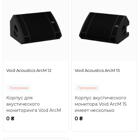
Void Acoustics ArcM 12
Void Acoustics ArcM 15
Предзаказ
Предзаказ
Корпус для
Корпус акустического
акустического
монитора Void ArcM 15
мониторинга Void ArcM
имеет несколько
12 имеет несколько
режимов работы, что
0 ₴
0 ₴
вариантов работы,
позволяет использоват..
позволяя использ..