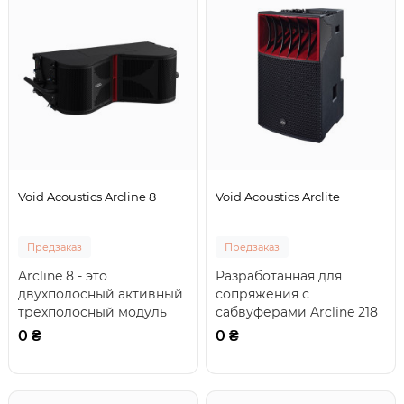
Void Acoustics Arcline 8
Void Acoustics Arclite
Предзаказ
Предзаказ
Arcline 8 - это
Разработанная для
двухполосный активный
сопряжения с
трехполосный модуль
сабвуферами Arcline 218
линейного массива,
и 118, Arclite работает как
0 ₴
0 ₴
предназначенный для
двухполосная акти..
про..