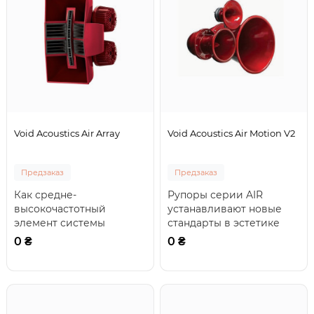
Void Acoustics Air Array
Void Acoustics Air Motion V2
Предзаказ
Предзаказ
Как средне-
Рупоры серии AIR
высокочастотный
устанавливают новые
элемент системы
стандарты в эстетике
Incubus, радикальные
акустических систем.
0 ₴
0 ₴
аспекты Air Array
Никогда еще в професс..
специально разрабо..