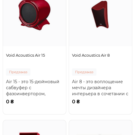
Void Acoustics Air 15
Void Acoustics Air 8
Предзаказ
Предзаказ
Air 15 - это 15-дюймовый
Air 8 - это воплощение
сабвуфер с
мечты дизайнера
фазоинвертором,
интерьера в сочетании с
выполненный из
мечтой аудиофила.
0 ₴
0 ₴
стекловолокна и
Высокоточные компон..
сочетающийся по с..