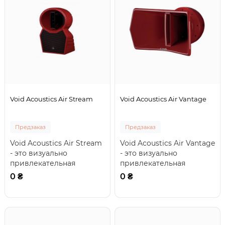
Void Acoustics Air Stream
Void Acoustics Air Vantage
Предзаказ
Предзаказ
Void Acoustics Air Stream
Void Acoustics Air Vantage
- это визуально
- это визуально
привлекательная
привлекательная
двухполосная активная
акустическая система
0 ₴
0 ₴
система DJ-мониторин..
двойного назначения,..