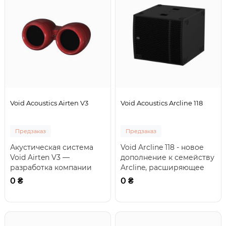
Void Acoustics Airten V3
Void Acoustics Arcline 118
Предзаказ
Предзаказ
Акустическая система
Void Arcline 118 - новое
Void Airten V3 —
дополнение к семейству
разработка компании
Arcline, расширяющее
Void как продолжение
возможности
0 ₴
0 ₴
получившей широкое
сабвуферов линейног..
пр..