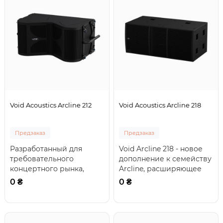
Void Acoustics Arcline 212
Void Acoustics Arcline 218
Предзаказ
Предзаказ
Разработанный для
Void Arcline 218 - новое
требовательного
дополнение к семейству
концертного рынка,
Arcline, расширяющее
низкочастотный корпус
возможности
0 ₴
0 ₴
Arcline 212 обеспечивает
сабвуферов линейног..
..