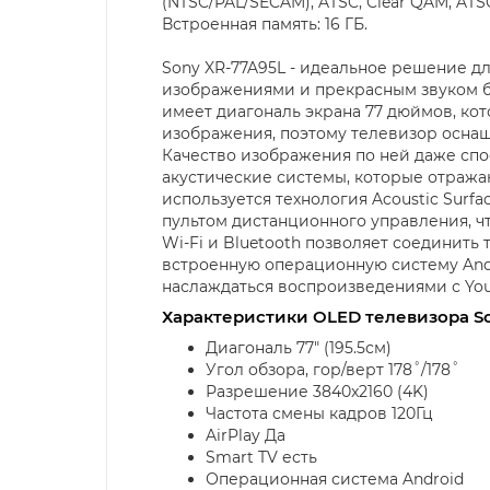
(NTSC/PAL/SECAM), ATSC, Clear QAM, ATSC
Встроенная память: 16 ГБ.
Sony XR-77A95L - идеальное решение д
изображениями и прекрасным звуком бл
имеет диагональ экрана 77 дюймов, ко
изображения, поэтому телевизор оснащ
Качество изображения по ней даже сп
акустические системы, которые отражаю
используется технология Acoustic Surfa
пультом дистанционного управления, ч
Wi-Fi и Bluetooth позволяет соединит
встроенную операционную систему Andro
наслаждаться воспроизведениями с You
Характеристики OLED телевизора So
Диагональ 77" (195.5см)
Угол обзора, гор/верт 178˚/178˚
Разрешение 3840x2160 (4K)
Частота смены кадров 120Гц
AirPlay Да
Smart TV есть
Операционная система Android