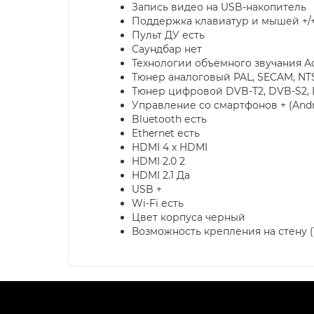
Запись видео на USB-накопитель
Поддержка клавиатур и мышей +/
Пульт ДУ есть
Саундбар нет
Технологии объемного звучания Acou
Тюнер аналоговый PAL, SECAM, NT
Тюнер цифровой DVB-T2, DVB-S2,
Управление со смартфонов + (Andro
Bluetooth есть
Ethernet есть
HDMI 4 x HDMI
HDMI 2.0 2
HDMI 2.1 Да
USB +
Wi-Fi есть
Цвет корпуса черный
Возможность крепления на стену (