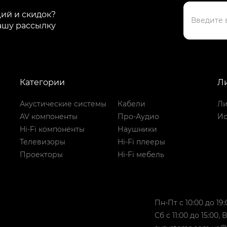
ций и скидок?
ашу рассылку
Категории
Л
Акустические системы
Кабели
Ли
AV компоненты
Про-Аудио
Ис
Hi-Fi компоненты
Наушники
Телевизоры
Hi-Fi плееры
Проекторы
Hi-Fi мебель
Пн-Пт с 10:00 до 19:
Сб с 11:00 до 15:00,