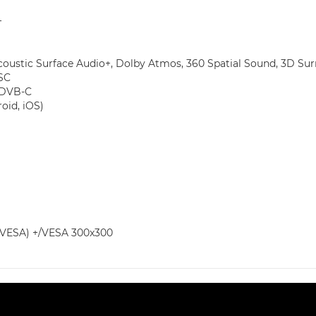
+
stic Surface Audio+, Dolby Atmos, 360 Spatial Sound, 3D Sur
SC
 DVB-C
id, iOS)
VESA) +/VESA 300x300