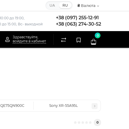
UA
RU
₴
Валюта
+38 (097) 255-12-91
10:00 до 19:00,
+38 (063) 274-30-52
00 до 15:00, Вс- выходной
0
Здравствуйте,
войдите в кабинет
 QE75QN900C
Sony XR-55A95L
0