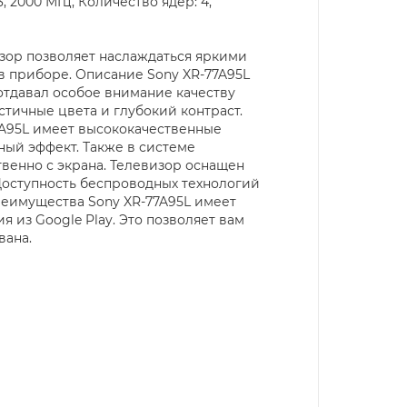
, 2000 МГц, Количество ядер: 4,
изор позволяет наслаждаться яркими
в приборе. Описание Sony XR-77A95L
отдавал особое внимание качеству
тичные цвета и глубокий контраст.
7A95L имеет высококачественные
ный эффект. Также в системе
ственно с экрана. Телевизор оснащен
Доступность беспроводных технологий
реимущества Sony XR-77A95L имеет
 из Google Play. Это позволяет вам
вана.