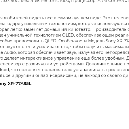
 3.0, SoC: MediaTek Pentonic 1000, Процессор: ARM Cortex-A73
ля любителей видеть все в самом лучшем виде. Этот телев
агодаря уникальным технологиям, которые используются 
торая легко заменяет домашний кинотеатр. Производитель 
ен уникальной технологией OLED, обеспечивающей реалис
особно превосходить QLED. Особенности Модель Sony XR-7
т звук от стен и усиливают его, чтобы получить максималь
ce Audio, которая обеспечивает звук, излучая его непосред
то делает интерактивное управление еще более удобным. 
ь телевизор с различными устройствами. Дополнительные п
id, что позволяет пользователю устанавливать приложения
Tube и другими онлайн-сервисами, не выходя со своего ди
ny XR-77A95L