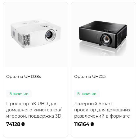
Optoma UHD38x
Optoma UHZ55
В наличии
В наличии
Проектор 4K UHD для
Лазерный Smart
домашнего кинотеатра/
проектор для домашних
игровой, поддержка 3D,
развлечений в формате
технология: DLP,
4K UHDПриготовьтесь к
74128 ₴
116164 ₴
разрешение: UHD (38..
совершенно новым ки..