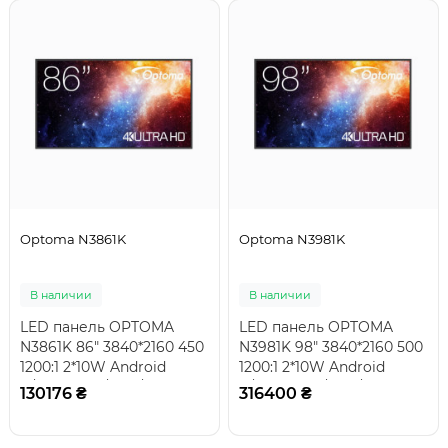
Optoma N3861K
Optoma N3981K
В наличии
В наличии
LED панель OPTOMA
LED панель OPTOMA
N3861K 86" 3840*2160 450
N3981K 98" 3840*2160 500
1200:1 2*10W Android
1200:1 2*10W Android
11/Quad A55/4GB/SSD 2GB
11/Quad A55/4GB/SSD
130176 ₴
316400 ₴
43кгПрофесси..
32GB 70кгПрофесс..