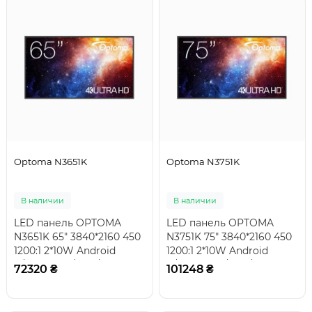
Optoma N3651K
Optoma N3751K
В наличии
В наличии
LED панель OPTOMA
LED панель OPTOMA
N3651K 65" 3840*2160 450
N3751K 75" 3840*2160 450
1200:1 2*10W Android
1200:1 2*10W Android
11/Quad A55/4GB/SSD
11/Quad A55/4GB/SSD
72320 ₴
101248 ₴
32GB 26кгПрофесс..
32GB 34кгПрофесс..