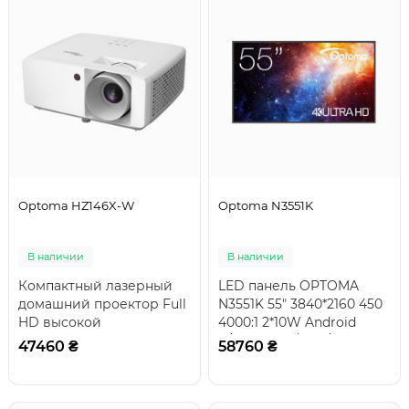
Optoma HZ146X-W
Optoma N3551K
В наличии
В наличии
Компактный лазерный
LED панель OPTOMA
домашний проектор Full
N3551K 55" 3840*2160 450
HD высокой
4000:1 2*10W Android
яркостиРазработанный с
11/Quad A55/4GB/SSD
47460 ₴
58760 ₴
учетом требований
32GB 13.4кгПрофе..
охран..