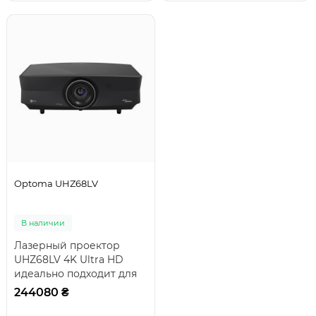
Optoma UHZ68LV
В наличии
Лазерный проектор
UHZ68LV 4K Ultra HD
идеально подходит для
домашнего кинотеатра,
244080 ₴
требовательных игр..