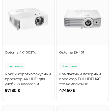
Optoma 4K400STx
Optoma EH401
В наличии
В наличии
Яркий короткофокусный
Компактный лазерный
проектор 4K UHD для
проектор Full HDEH401 -
учебных классов и
это компактный
конференц-
проектор Full HD,
97180 ₴
47460 ₴
заловКороткофокусный
обладающий высокой
проектор ..
ярко..