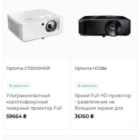
Optoma GT2000HDR
Optoma HD28e
В наличии
В наличии
Ультракомпактный
Яркий Full HD-проектор
короткофокусный
- развлечение на
лазерный проектор Full
большом экране для
HD для
любителей
59664 ₴
36160 ₴
домаРазработанный с
спортаПочувствуйте
учетом требований..
действие с H..