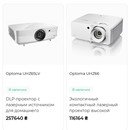
Optoma UHZ65LV
Optoma UHZ66
В наличии
В наличии
DLP-проектор с
Экологичный
лазерным источником
компактный лазерный
для домашнего
проектор высокой
кинотеатра, DLP-
яркости 4K UHDUHZ66 -
257640 ₴
116164 ₴
матрица (3840x2160)
один из самых
диагональю 0,62..
компактных и уд..