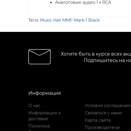
Аналоговые аудио 1 x RCA
Теги:
Music Hall MMF-Mark-1 Black
Хотите быть в курсе всех ак
Подпишитесь на н
Информация
О нас
Условия соглашения
Информация о
Связаться с нами
доставке
Карта сайта
Политика
Производители