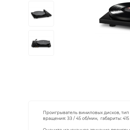
Проигрыватель виниловых дисков, тип п
вращения: ЗЗ / 45 об/мин, габариты: 415 x
Оцените изысканное звучание проигрыва