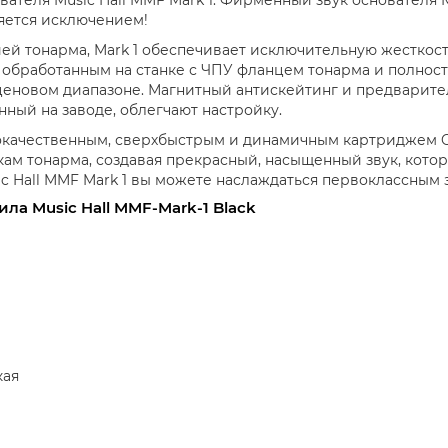
вляется исключением!
й тонарма, Mark 1 обеспечивает исключительную жесткост
обработанным на станке с ЧПУ фланцем тонарма и полност
 ценовом диапазоне. Магнитный антискейтинг и предварит
ный на заводе, облегчают настройку.
кокачественным, сверхбыстрым и динамичным картриджем Or
ам тонарма, создавая прекрасный, насыщенный звук, кото
ic Hall MMF Mark 1 вы можете наслаждаться первоклассным
ла Music Hall MMF-Mark-1 Black
кая