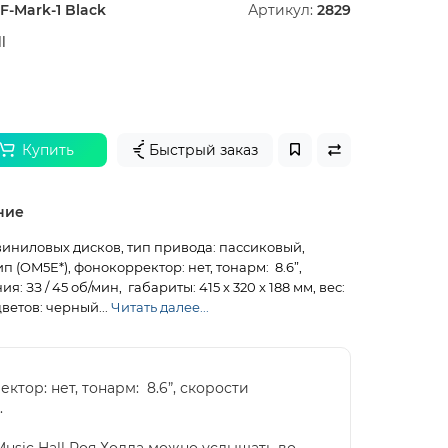
-Mark-1 Black
Артикул:
2829
l
Купить
Быстрый заказ
ние
иниловых дисков, тип привода: пассиковый,
 (OM5E*), фонокорректор: нет, тонарм: 8.6”,
: ЗЗ / 45 об/мин, габариты: 415 x 320 x 188 мм, вес:
цветов: черный...
Читать далее...
тор: нет, тонарм: 8.6”, скорости
.
usic Hall Роя Холла можно услышать во