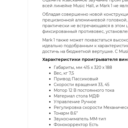
всей линейке Music Hall, и Mark 1 не я
Обладая совершенно новой конструкцие
прецизионной алюминиевой головкой, 
практически не встречающаяся в этом
фиксированный противовес, установлен
Mark 1 также может похвастаться высо
идеально подобранным к характеристик
достичь на бюджетной вертушке. С Mus
Характеристики проигрывателя вини
Габариты, мм 415 x 320 x 188
Вес, кг 7,5
Привод Пассиковый
Скорости вращения 33, 45
Мотор 12 В постоянного тока
Материал стола МДФ
Управление Ручное
Регулировка скорости Механичес
Тонарм 8.6”
Звукосниматель ММ-тип
Фонокорректор Есть