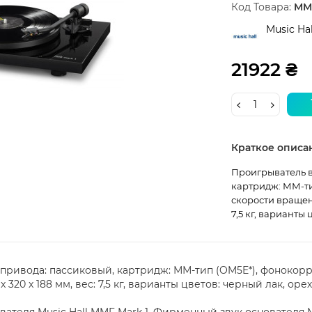
Код Товара:
MMF
Music Hal
21922 ₴
Краткое описа
Проигрыватель в
картридж: ММ-тип
скорости вращения
7,5 кг, варианты 
ривода: пассиковый, картридж: ММ-тип (OM5E*), фонокоррек
 320 x 188 мм, вес: 7,5 кг, варианты цветов: черный лак, орех
теля Music Hall MMF Mark 1. Фирменный звук основателя M