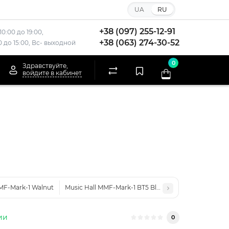
UA
RU
+38 (097) 255-12-91
10:00 до 19:00,
+38 (063) 274-30-52
00 до 15:00, Вс- выходной
0
Здравствуйте,
войдите в кабинет
MMF-Mark-1 Walnut
Music Hall MMF-Mark-1 BT5 Black
ии
0