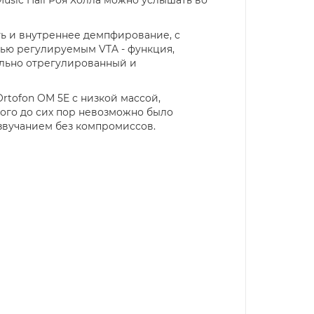
ь и внутреннее демпфирование, с
ью регулируемым VTA - функция,
ельно отрегулированный и
tofon OM 5E с низкой массой,
рого до сих пор невозможно было
 звучанием без компромиссов.