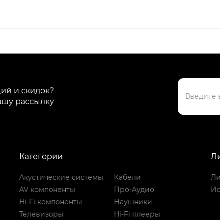
ций и скидок?
ашу рассылку
Категории
Л
Акустические системы
Кабели
Ли
AV компоненты
Про-Аудио
Ис
Hi-Fi компоненты
Наушники
Телевизоры
Hi-Fi плееры