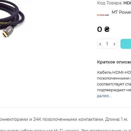
Код Товара:
HDM
MT Power
0 ₴
Краткое описа
Кабель HDMI-HD
позолоченными к
соответствует ст
подтверждает не 
далее...
ннекторами и 24К позолоченными контактами. Длина: 1 м.
стандарту оборудования Hi-Fi класса. Это подтверждает не 