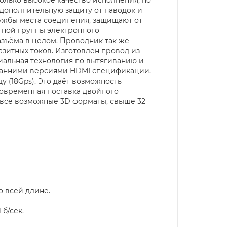
 дополнительную защиту от наводок и
лужбы места соединения, защищают от
тной группы электронного
азъёма в целом. Проводник так же
зитных токов. Изготовлен провод из
альная технология по вытягиванию и
 ранними версиями HDMI спецификации,
ду (18Gps). Это даёт возможность
новременная поставка двойного
, все возможные 3D форматы, свыше 32
о всей длине.
б/сек.