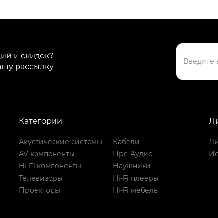
ций и скидок?
ашу рассылку
Категории
Л
Акустические системы
Кабели
Ли
AV компоненты
Про-Аудио
Ис
Hi-Fi компоненты
Наушники
Телевизоры
Hi-Fi плееры
Проекторы
Hi-Fi мебель