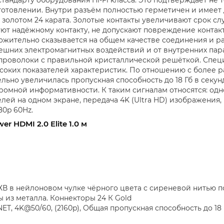
готовлении. Внутри разъём полностью герметичен и имеет
 золотом 24 карата. Золотые контакты увеличивают срок с
уют надёжному контакту, не допускают повреждение контак
ложительно сказывается на общем качестве соединения и р
ешних электромагнитных воздействий и от внутренних пара
проволоки с правильной кристаллической решёткой. Специ
ысоких показателей характеристик. По отношению с более
тельно увеличилась пропускная способность до 18 Гб в секун
омной информативности. К таким сигналам относятся: од
лей на одном экране, передача 4K (Ultra HD) изображения
80p 60Hz.
 HDMI 2.0 Elite 1.0 м
В в нейлоновом чулке чёрного цвета с сиреневой нитью п
 из металла. Коннекторы 24 К Gold
, 4K@50/60, (2160p), Общая пропускная способность до 18 Г