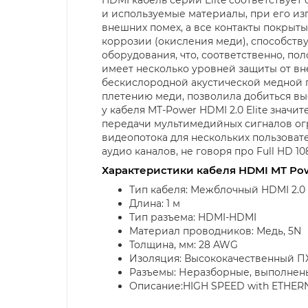
и используемые материалы, при его из
внешних помех, а все контакты покрыты
коррозии (окисления меди), способств
оборудования, что, соответственно, по
имеет несколько уровней защиты от вн
бескислородной акустической медной 
плетению меди, позволила добиться в
у кабеля MT-Power HDMI 2.0 Elite значи
передачи мультимедийных сигналов огр
видеопотока для нескольких пользовате
аудио каналов, не говоря про Full HD 10
Характеристики кабеля HDMI MT Power
Тип кабеля: Межблочный HDMI 2.0
Длина: 1 м
Тип разъема: HDMI-HDMI
Материал проводников: Медь, 5N
Толщина, мм: 28 AWG
Изоляция: Высококачественный ПХ
Разъемы: Неразборные, выполнены
Описание:HIGH SPEED with ETHERNET