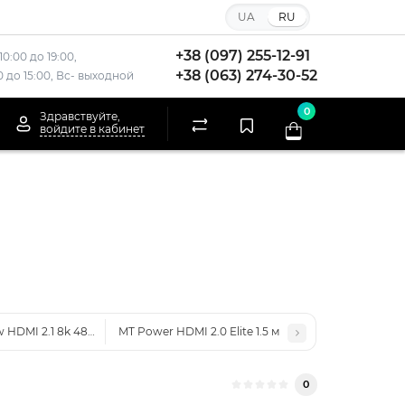
UA
RU
+38 (097) 255-12-91
10:00 до 19:00,
+38 (063) 274-30-52
00 до 15:00, Вс- выходной
0
Здравствуйте,
войдите в кабинет
w HDMI 2.1 8k 48GBps 1.5m
MT Power HDMI 2.0 Elite 1.5 м
0