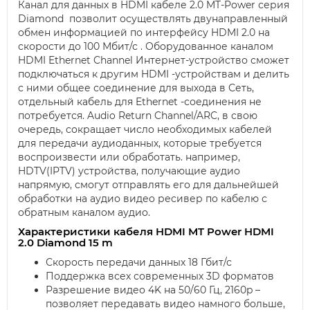
Канал для данных в HDMI кабеле 2.0 MT-Power серия
Diamond позволит осуществлять двунаправленный
обмен информацией по интерфейсу HDMI 2.0 на
скорости до 100 Мбит/с . Оборудованное каналом
HDMI Ethernet Channel Интернет-устройство сможет
подключаться к другим HDMI -устройствам и делить
с ними общее соединение для выхода в Сеть,
отдельный кабель для Ethernet -соединения не
потребуется. Audio Return Channel/ARC, в свою
очередь, сокращает число необходимых кабелей
для передачи аудиоданных, которые требуется
воспроизвести или обработать. например,
HDTV(IPTV) устройства, получающие аудио
напрямую, смогут отправлять его для дальнейшей
обработки на аудио видео ресивер по кабелю с
обратным каналом аудио.
Характеристики кабеля HDMI MT Power HDMI
2.0 Diamond 15 m
Скорость передачи данных 18 Гбит/с
Поддержка всех современных 3D форматов
Разрешение видео 4K на 50/60 Гц, 2160p –
позволяет передавать видео намного больше,