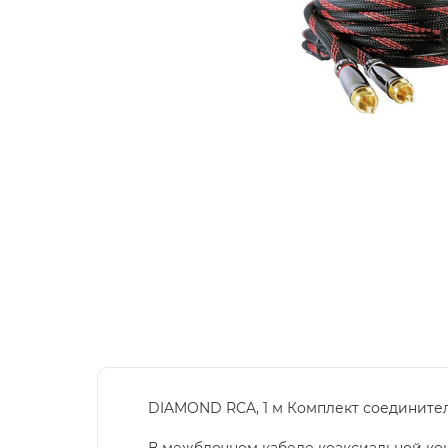
DIAMOND RCA, 1 м Комплект соединител
В межблочном кабеле коаксиальной ко