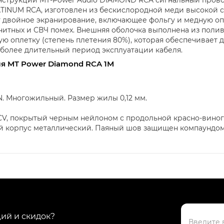
TINUM RCA, изготовлен из бескислородной меди высокой 
двойное экранирование, включающее фольгу и медную опле
гнитных и СВЧ помех. Внешняя оболочка выполнена из поли
ую оплетку (степень плетения 80%), которая обеспечивает
 более длительный период эксплуатации кабеля.
я MT Power Diamond RCA 1M
N. Многожильный. Размер жилы 0,12 мм.
CV, покрытый черным нейлоном с продольной красно-вино
й корпус металлический. Паяный шов защищен компаундом
ций и скидок?