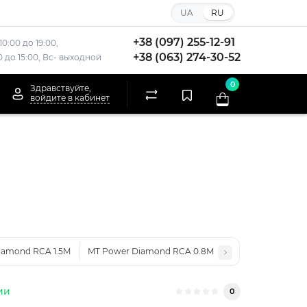
UA
RU
+38 (097) 255-12-91
10:00 до 19:00,
+38 (063) 274-30-52
00 до 15:00, Вс- выходной
0
Здравствуйте,
войдите в кабинет
iamond RCA 1.5M
MT Power Diamond RCA 0.8M
ии
0