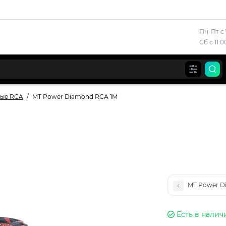
Пн-Пт с 
Сб с 11:
ные RCA
MT Power Diamond RCA 1M
MT Power D
Есть в налич