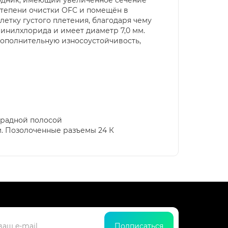
степени очистки OFC и помещён в
тку густого плетения, благодаря чему
винилхлорида и имеет диаметр 7,0 мм.
 дополнительную износоустойчивость,
градной полосой
. Позолоченные разъемы 24 К
Подписаться