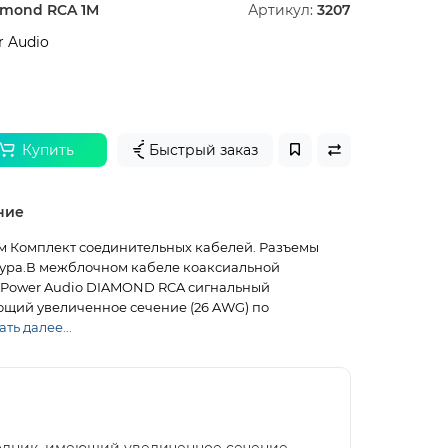
amond RCA 1M
Артикул:
3207
 Audio
Купить
Быстрый заказ
ние
м Комплект соединительных кабелей. Разъемы
ура.В межблочном кабеле коаксиальной
-Power Audio DIAMOND RCA сигнальный
щий увеличенное сечение (26 AWG) по
ть далее...
одник, имеющий увеличенное сечение