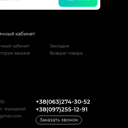
ичный кабинет
чный кабинет
Закладки
тория заказов
Возврат товара
+38(063)274-30-52
00,
+38(097)255-12-91
 Вс- выходной
@gmail.com
Заказать звонок