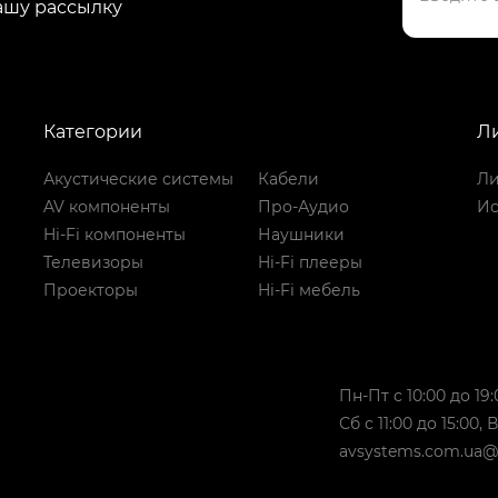
ашу рассылку
Категории
Л
Акустические системы
Кабели
Ли
AV компоненты
Про-Аудио
Ис
Hi-Fi компоненты
Наушники
Телевизоры
Hi-Fi плееры
Проекторы
Hi-Fi мебель
Пн-Пт с 10:00 до 19:
Сб с 11:00 до 15:00,
avsystems.com.ua