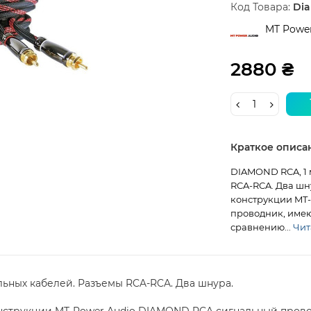
Код Товара:
Di
MT Power
2880 ₴
Краткое описа
DIAMOND RCA, 1 
RCA-RCA. Два шн
конструкции MT
проводник, имею
сравнению...
Чита
ьных кабелей. Разъемы RCA-RCA. Два шнура.
нструкции MT-Power Audio DIAMOND RCA сигнальный пров