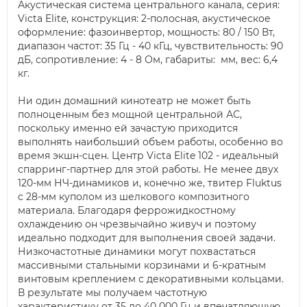
Акустическая система центрального канала, серия:
Victa Elite, конструкция: 2-полосная, акустическое
оформление: фазоинвертор, мощность: 80 / 150 Вт,
диапазон частот: 35 Гц - 40 кГц, чувствительность: 90
дБ, сопротивление: 4 - 8 Ом, габариты: мм, вес: 6,4
кг.
Ни один домашний кинотеатр не может быть
полноценным без мощной центральной АС,
поскольку именно ей зачастую приходится
выполнять наибольший объем работы, особенно во
время экшн-сцен. Центр Victa Elite 102 - идеальный
спарринг-партнер для этой работы. Не менее двух
120-мм НЧ-динамиков и, конечно же, твитер Fluktus
с 28-мм куполом из шелкового композитного
материала. Благодаря феррожидкостному
охлаждению он чрезвычайно живуч и поэтому
идеально подходит для выполнения своей задачи.
Низкочастотные динамики могут похвастаться
массивными стальными корзинами и 6-кратным
винтовым креплением с декоративными кольцами.
В результате мы получаем частотную
характеристику от 35 до 40 000 Гц и впечатляющую