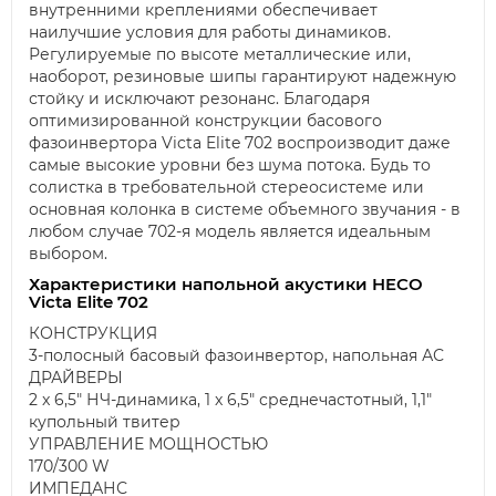
внутренними креплениями обеспечивает
наилучшие условия для работы динамиков.
Регулируемые по высоте металлические или,
наоборот, резиновые шипы гарантируют надежную
стойку и исключают резонанс. Благодаря
оптимизированной конструкции басового
фазоинвертора Victa Elite 702 воспроизводит даже
самые высокие уровни без шума потока. Будь то
солистка в требовательной стереосистеме или
основная колонка в системе объемного звучания - в
любом случае 702-я модель является идеальным
выбором.
Характеристики напольной акустики HECO
Victa Elite 702
КОНСТРУКЦИЯ
3-полосный басовый фазоинвертор, напольная АС
ДРАЙВЕРЫ
2 x 6,5" НЧ-динамика, 1 x 6,5" среднечастотный, 1,1"
купольный твитер
УПРАВЛЕНИЕ МОЩНОСТЬЮ
170/300 W
ИМПЕДАНС