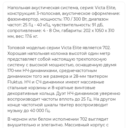
Напольная акустическая система, серия: Victa Elite,
конструкция: 3-полосная, акустическое оформление:
фазоинвертор, мощность: 170 / 300 Вт, диапазон
частот: 25 Гц - 40 кГц, чувствительность: 91 дБ,
сопротивление: 4 - 8 Ом, габариты: 202 x 1050 x 310
мм, вес: 17.6 кг.
Топовой моделью серии Victa Elite является 702.
Хорошая напольная колонка высотой один метр
представляет собой настоящую трехполосную
систему с высокой мощностью, оснащенную двумя
170-мм НЧ-динамиками, среднечастотным
динамиком того же размера и 28-мм твитером
Fluktus. НЧ и СЧ-динамики имеют массивные
стальные корзины и 8-кратные винтовые
декоративные кольца. Дуэт НЧ-динамиков уверенно
воспроизводит частоты вплоть до 25 Гц. На другом
конце частотной шкалы твитер воспроизводит
музыку до 40 000 Гц.
В черном или белом исполнении 702 выглядит
внушительно и элегантно. Массивный корпус с