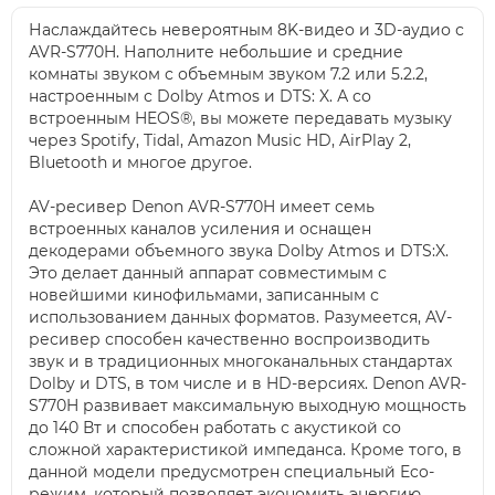
Наслаждайтесь невероятным 8K-видео и 3D-аудио с
AVR-S770H. Наполните небольшие и средние
комнаты звуком с объемным звуком 7.2 или 5.2.2,
настроенным с Dolby Atmos и DTS: X. А со
встроенным HEOS®, вы можете передавать музыку
через Spotify, Tidal, Amazon Music HD, AirPlay 2,
Bluetooth и многое другое.
AV-ресивер Denon AVR-S770H имеет семь
встроенных каналов усиления и оснащен
декодерами объемного звука Dolby Atmos и DTS:X.
Это делает данный аппарат совместимым с
новейшими кинофильмами, записанным с
использованием данных форматов. Разумеется, AV-
ресивер способен качественно воспроизводить
звук и в традиционных многоканальных стандартах
Dolby и DTS, в том числе и в HD-версиях. Denon AVR-
S770H развивает максимальную выходную мощность
до 140 Вт и способен работать с акустикой со
сложной характеристикой импеданса. Кроме того, в
данной модели предусмотрен специальный Eco-
режим, который позволяет экономить энергию,