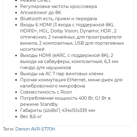
Режим Direct
Регулировка частоты кроссовера
Апскейлинг до 8K
Bluetooth есть, прием и передача
Входы 6 HDMI (3 входа с поддержкой 8K),
HDR10+, HGL, Dolby Vision, Dynamic HDR , 2
оптических, 2 линейных, для проигрывателя
винила, 2 композитных, USB для портативных
носителей
Выходы HDMI (eARC, c поддержкой 8K), 2
выхода на сабвуферы, композитный, 6,3 мм
гнездо для наушников
Выходы на АС 7 пар винтовых клемм
Прочая коммутация Ethernet, мини-джек для
калибровочного микрофона
Совместимость с Roon
Потребляемая мощность 400 Вт, 0,1 Вт в
режиме Standby
Габариты (ШхВхГ) 434x151x339 мм
Вес 8,6 кг
Теги:
Denon AVR-S770H