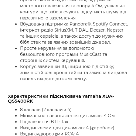
мостового включення та опору 4 Ом, унікальні
контури, що забезпечують відсутність шуму від
паразитного заземлення.
Вбудована підтримка Pandora®, Spotify Connect,
інтернет-радіо SiriusXM, TIDAL, Deezer, Napster
та інших сервісів, а також доступ до музичних
бібліотек та зв'язаних зовнішніх джерел.
Просте керування за допомогою
безкоштовного програми MusicCast та
сторонніх систем керування.
Корпус заввишки 1U, шириною під стійку;
знімні стійкові кронштейни та захисна лицьова
панель входять до комплекту.
Характеристики підсилювача Yamaha XDA-
QS5400RK
8 каналів (2 канали x 4)
Мінімальне навантаження динаміків: 4 Ом
Підключення BTL: Так
Вихідні клеми для динаміків: 4 (євроблок)
Вхідні аудіороз'єми RCA: 4