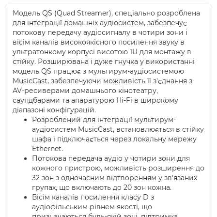
Модель QS (Quad Streamer), спеціально розроблена
для інтеграції домашніх аудіосистем, забезпечує
потокову передачу аудіосигналу в чотири зони і
вісім каналів високоякісного посилення звуку в
ультратонкому корпусі висотою 1U для монтажу в
стійку. Розширювана і дуже гнучка у використанні
модель QS працює з мультирум-аудіосистемою
MusicCast, забезпечуючи можливість її з'єднання з
AV-ресиверами домашнього кінотеатру,
саундбарами та апаратурою Hi-Fi в широкому
діапазоні конфігурацій.
Розроблений для інтеграції мультирум-
аудіосистем MusicCast, встановлюється в стійку
шафа і підключається через локальну мережу
Ethernet.
Потокова передача аудіо у чотири зони для
кожного пристрою, можливість розширення до
32 зон з одночасним відтворенням у зв'язаних
групах, що включають до 20 зон кожна.
Вісім каналів посилення класу D з
аудіофільським рівнем якості, що
призначаються будь-якій зоні, підтримка