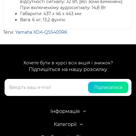
відсутності сигналу: 32 Вт, [Всі зони вимкнені]
При включеному аудіосигналу: 14,8 Вт
Габарити: 437 x 46 x 443 мм
Вага: 6 кг; 13,2 фунти.
Теги:
Yamaha XDA-QS5400RK
Хочете бути в курсі всіх акцій і знижок?
Підпишіться на нашу розсилку
Підписатися
Інформація
Категорії